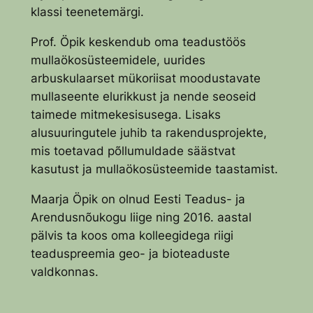
klassi teenetemärgi.
Prof. Öpik keskendub oma teadustöös
mullaökosüsteemidele, uurides
arbuskulaarset mükoriisat moodustavate
mullaseente elurikkust ja nende seoseid
taimede mitmekesisusega. Lisaks
alusuuringutele juhib ta rakendusprojekte,
mis toetavad põllumuldade säästvat
kasutust ja mullaökosüsteemide taastamist.
Maarja Öpik on olnud Eesti Teadus- ja
Arendusnõukogu liige ning 2016. aastal
pälvis ta koos oma kolleegidega riigi
teaduspreemia geo- ja bioteaduste
valdkonnas.