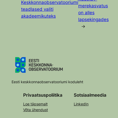
Keskkonnaobservatooriumi
merekasvatus
teadlased valiti
on alles
akadeemikuteks
lapsekingades
→
Eesti keskkonnaobservatooriumi koduleht
Privaatsuspoliitika
Sotsiaalmeedia
Loe täpsemalt
LinkedIn
Võta ühendust