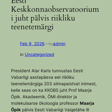
Eesti
Keskkonnaobservatoorium
i juht pälvis riikliku
teenetemärgi
Feb 9, 2026
—
admin
by
in
Uncategorized
President Alar Karis tunnustas Eesti
Vabariigi aastapäeva eel riikliku
teenetemärgiga 203 silmapaistvat inimest,
kelle seas on ka KKOBS juht Prof Maarja
Öpik. Akadeemik, ÖMI direktor ja
molekulaarse ökoloogia professor
Maarja
Öpik
pälvis Eesti Vabariigi Valgetähe III