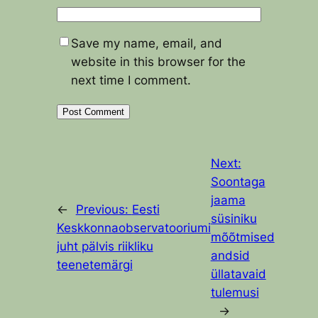
Save my name, email, and
website in this browser for the
next time I comment.
Next:
Soontaga
jaama
←
Previous:
Eesti
süsiniku
Keskkonnaobservatooriumi
mõõtmised
juht pälvis riikliku
andsid
teenetemärgi
üllatavaid
tulemusi
→