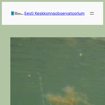
Skip
to
Eesti Keskkonnaobservatoorium
content