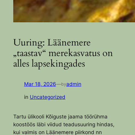
Uuring: Läänemere
„taastav“ merekasvatus on
alles lapsekingades
Mar 18, 2026
—
admin
by
in
Uncategorized
Tartu ülikooli Kõiguste jaama töörühma
koostöös läbi viidud teadusuuring hindas,
kui valmis on Läänemere piirkond nn