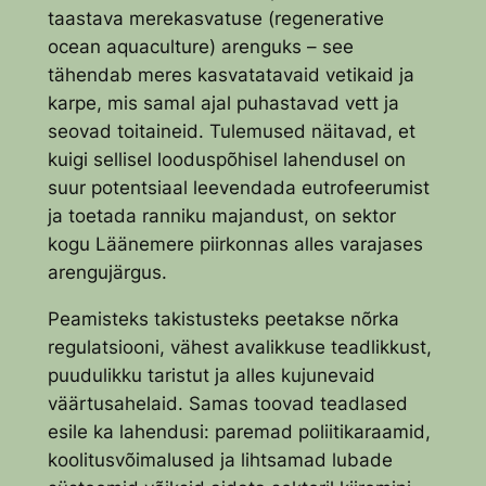
taastava merekasvatuse (
regenerative
ocean aquaculture
) arenguks – see
tähendab meres kasvatatavaid vetikaid ja
karpe, mis samal ajal puhastavad vett ja
seovad toitaineid. Tulemused näitavad, et
kuigi sellisel looduspõhisel lahendusel on
suur potentsiaal leevendada eutrofeerumist
ja toetada ranniku majandust, on sektor
kogu Läänemere piirkonnas alles varajases
arengujärgus.
Peamisteks takistusteks peetakse nõrka
regulatsiooni, vähest avalikkuse teadlikkust,
puudulikku taristut ja alles kujunevaid
väärtusahelaid. Samas toovad teadlased
esile ka lahendusi: paremad poliitikaraamid,
koolitusvõimalused ja lihtsamad lubade