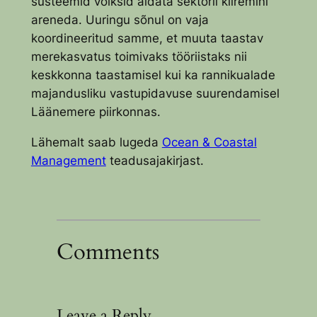
süsteemid võiksid aidata sektoril kiiremini
areneda. Uuringu sõnul on vaja
koordineeritud samme, et muuta taastav
merekasvatus toimivaks tööriistaks nii
keskkonna taastamisel kui ka rannikualade
majandusliku vastupidavuse suurendamisel
Läänemere piirkonnas.
Lähemalt saab lugeda
Ocean & Coastal
Management
teadusajakirjast.
Comments
Leave a Reply